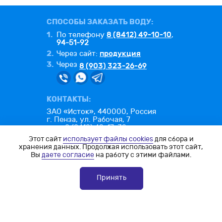
СПОСОБЫ ЗАКАЗАТЬ ВОДУ:
1.
8 (8412) 49-10-10
По телефону
,
94-51-92
2.
продукция
Через сайт:
3.
Через
8 (903) 323-26-69
КОНТАКТЫ:
ЗАО «Исток», 440000, Россия
г. Пенза, ул. Рабочая, 7
тел.: 8 (8412) 49-17-32
факс: 8 (8412) 49-26-25
Этот сайт
использует файлы cookies
для сбора и
e-mail:
office@istok-penza.ru
хранения данных. Продолжая использовать этот сайт,
Вы
даете согласие
на работу с этими файлами.
Политика конфиденциальности
Согласие на обработку ПД
Принять