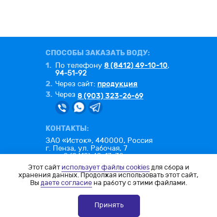
СПОСОБЫ ЗАКАЗАТЬ ВОДУ:
1.
8 (8412) 49-10-10
По телефону
,
94-51-92
2.
продукция
Через сайт:
3.
Через
8 (903) 323-26-69
КОНТАКТЫ:
ЗАО «Исток», 440000, Россия
г. Пенза, ул. Рабочая, 7
тел.: 8 (8412) 49-17-32
факс: 8 (8412) 49-26-25
Этот сайт
использует файлы cookies
для сбора и
e-mail:
office@istok-penza.ru
хранения данных. Продолжая использовать этот сайт,
Вы
даете согласие
на работу с этими файлами.
Политика конфиденциальности
Согласие на обработку ПД
Принять