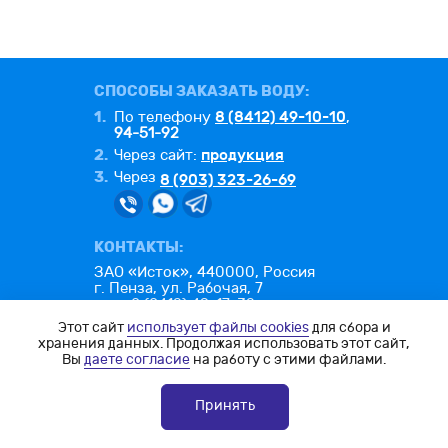
СПОСОБЫ ЗАКАЗАТЬ ВОДУ:
1.
8 (8412) 49-10-10
По телефону
,
94-51-92
2.
продукция
Через сайт:
3.
Через
8 (903) 323-26-69
КОНТАКТЫ:
ЗАО «Исток», 440000, Россия
г. Пенза, ул. Рабочая, 7
тел.: 8 (8412) 49-17-32
факс: 8 (8412) 49-26-25
Этот сайт
использует файлы cookies
для сбора и
e-mail:
office@istok-penza.ru
хранения данных. Продолжая использовать этот сайт,
Вы
даете согласие
на работу с этими файлами.
Политика конфиденциальности
Согласие на обработку ПД
Принять