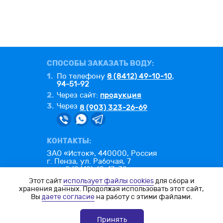
СПОСОБЫ ЗАКАЗАТЬ ВОДУ:
1.
8 (8412) 49-10-10
По телефону
,
94-51-92
2.
продукция
Через сайт:
3.
Через
8 (903) 323-26-69
КОНТАКТЫ:
ЗАО «Исток», 440000, Россия
г. Пенза, ул. Рабочая, 7
тел.: 8 (8412) 49-17-32
факс: 8 (8412) 49-26-25
Этот сайт
использует файлы cookies
для сбора и
e-mail:
office@istok-penza.ru
хранения данных. Продолжая использовать этот сайт,
Вы
даете согласие
на работу с этими файлами.
Политика конфиденциальности
Согласие на обработку ПД
Принять