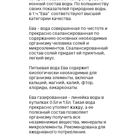
ионный состав воды. По большинству
своих показателей природные воды,
в т.ч."Ева" соответствуют высшей
категории качества.
Ева - вода совершенная по чистоте и
прекрасно сбалансированная по
содержанию основных необходимых
организму человека солей и
микроэлементов. Сбалансированный
состав солей придает ей приятный,
легкий вкус.
Питьевая вода Ева содержит
биологически необходимые для
организма элементы, включая
кальций, магний, калий, фтор,
хлориды, бикарбонаты.
Ева газированная - линейка воды в
бутылках 0.5л и 1.5л. Такая вода
прекрасно утоляет жажду, а ее
полезный состав позволяет
организму получить все
незаменимые вещества, минералы и
микроэлементы. Рекомендована для
ежедневного потребления.