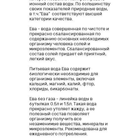
ионный состав воды. По большинству
своих показателей природные воды,
в т.ч."Ева" соответствуют высшей
категории качества.
Ева - вода совершенная по чистоте и
прекрасно сбалансированная по
содержанию основных необходимых
организму человека солей и
микроэлементов. Сбалансированный
состав солей придает ей приятный,
легкий вкус.
Питьевая вода Ева содержит
биологически необходимые для
организма элементы, включая
кальций, магний, калий, фтор,
хлориды, бикарбонаты.
Ева без газа - линейка воды в
бутылках 0.5л и 1.5л. Такая вода
прекрасно утоляет жажду, а ее
полезный состав позволяет
организму получить все
незаменимые вещества, минералы и
микроэлементы. Рекомендована для
ежедневного потребления.