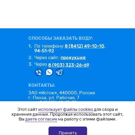
СПОСОБЫ ЗАКАЗАТЬ ВОДУ:
1.
8 (8412) 49-10-10
По телефону
,
94-51-92
2.
продукция
Через сайт:
3.
Через
8 (903) 323-26-69
КОНТАКТЫ:
ЗАО «Исток», 440000, Россия
г. Пенза, ул. Рабочая, 7
тел.: 8 (8412) 49-17-32
факс: 8 (8412) 49-26-25
Этот сайт
использует файлы cookies
для сбора и
e-mail:
office@istok-penza.ru
хранения данных. Продолжая использовать этот сайт,
Вы
даете согласие
на работу с этими файлами.
Политика конфиденциальности
Согласие на обработку ПД
Принять